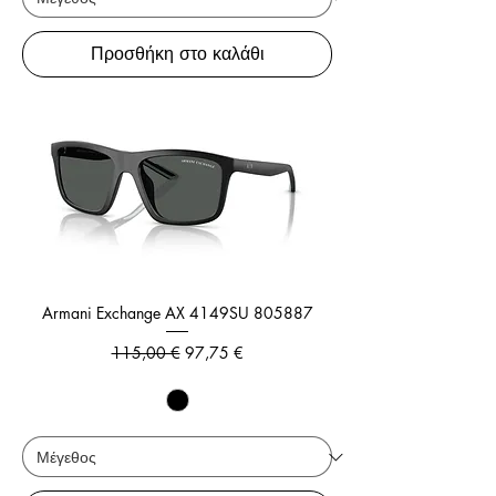
Προσθήκη στο καλάθι
Armani Exchange AX 4149SU 805887
Κανονική τιμή
Τιμή Έκπτωσης
115,00 €
97,75 €