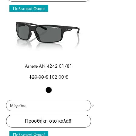
Πολωτικοί Φακοί
Arnette AN 4242 01/81
Κανονική τιμή
Τιμή Έκπτωσης
120,00 €
102,00 €
Προσθήκη στο καλάθι
Πολωτικοί Φακοί