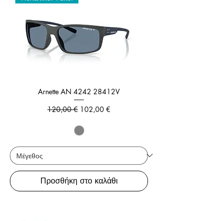
Arnette AN 4242 28412V
Κανονική τιμή
Τιμή Έκπτωσης
120,00 €
102,00 €
Προσθήκη στο καλάθι