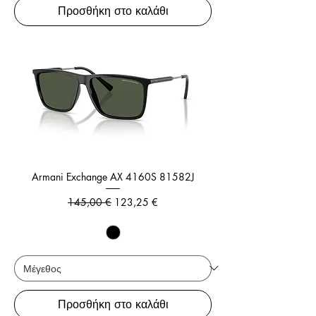
Προσθήκη στο καλάθι
Armani Exchange AX 4160S 81582J
Κανονική τιμή
Τιμή Έκπτωσης
145,00 €
123,25 €
Προσθήκη στο καλάθι