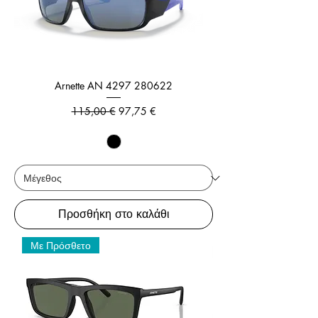
Arnette AN 4297 280622
Κανονική τιμή
Τιμή Έκπτωσης
115,00 €
97,75 €
Προσθήκη στο καλάθι
Με Πρόσθετο