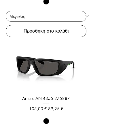
Προσθήκη στο καλάθι
Arnette AN 4355 275887
Κανονική τιμή
Τιμή Έκπτωσης
105,00 €
89,25 €