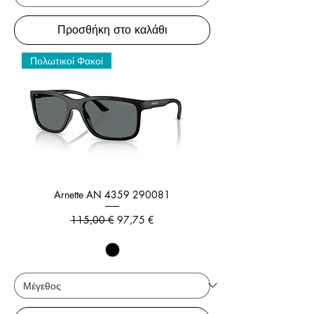
Προσθήκη στο καλάθι
Πολωτικοί Φακοί
Arnette AN 4359 290081
Κανονική τιμή
Τιμή Έκπτωσης
115,00 €
97,75 €