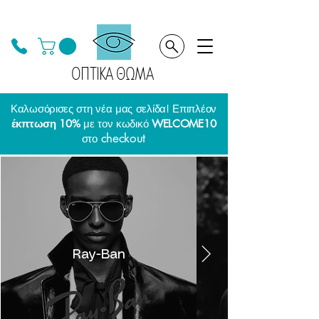
ΟΠΤΙΚΑ ΘΩΜΑ
Καλωσόρισες στη νέα μας σελίδα! Επιπλέον
έκπτωση 10%
με τον κωδικό
WELCOME10
checkout
στο
Ray-Ban