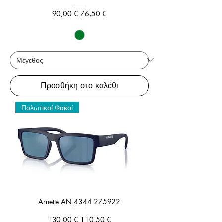
Κανονική τιμή
Τιμή Έκπτωσης
90,00 €
76,50 €
Προσθήκη στο καλάθι
Πολωτικοί Φακοί
Arnette AN 4344 275922
Κανονική τιμή
Τιμή Έκπτωσης
130,00 €
110,50 €