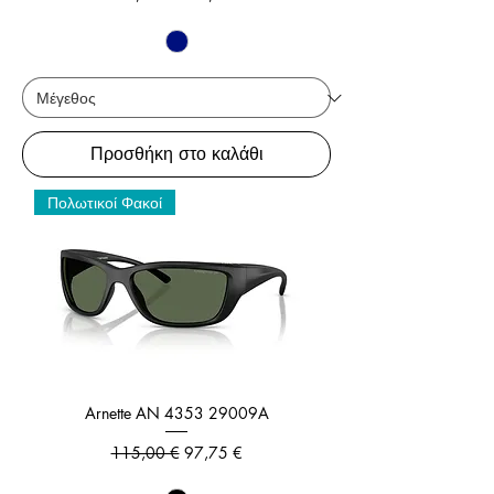
Προσθήκη στο καλάθι
Πολωτικοί Φακοί
Arnette AN 4353 29009A
Κανονική τιμή
Τιμή Έκπτωσης
115,00 €
97,75 €