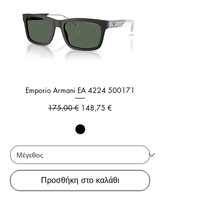
Emporio Armani EA 4224 500171
Κανονική τιμή
Τιμή Έκπτωσης
175,00 €
148,75 €
Προσθήκη στο καλάθι