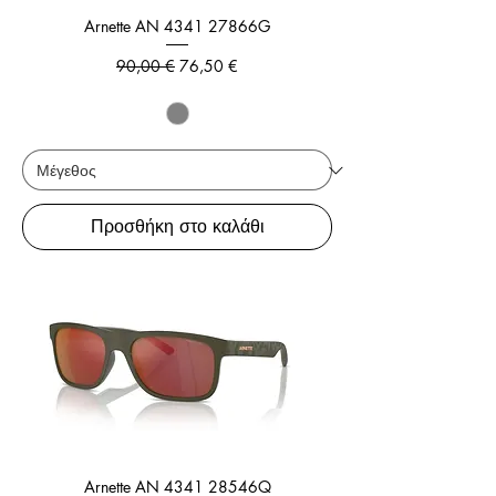
Arnette AN 4341 27866G
Κανονική τιμή
Τιμή Έκπτωσης
90,00 €
76,50 €
Προσθήκη στο καλάθι
Arnette AN 4341 28546Q