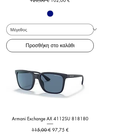
120,00 €
102,00 €
Προσθήκη στο καλάθι
Armani Exchange AX 4112SU 818180
Κανονική τιμή
Τιμή Έκπτωσης
115,00 €
97,75 €