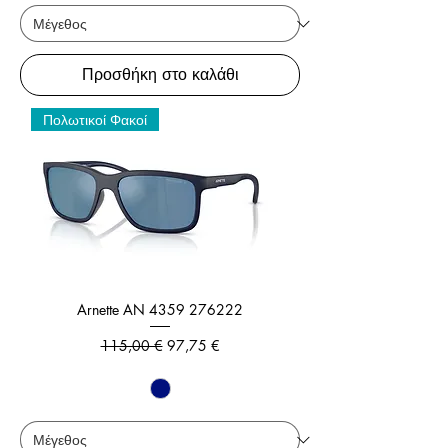
Προσθήκη στο καλάθι
Πολωτικοί Φακοί
Arnette AN 4359 276222
Κανονική τιμή
Τιμή Έκπτωσης
115,00 €
97,75 €