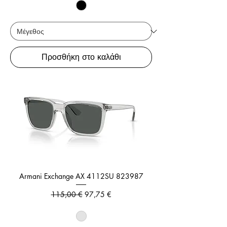
Προσθήκη στο καλάθι
Armani Exchange AX 4112SU 823987
Κανονική τιμή
Τιμή Έκπτωσης
115,00 €
97,75 €