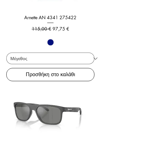
Arnette AN 4341 275422
Κανονική τιμή
Τιμή Έκπτωσης
115,00 €
97,75 €
Προσθήκη στο καλάθι