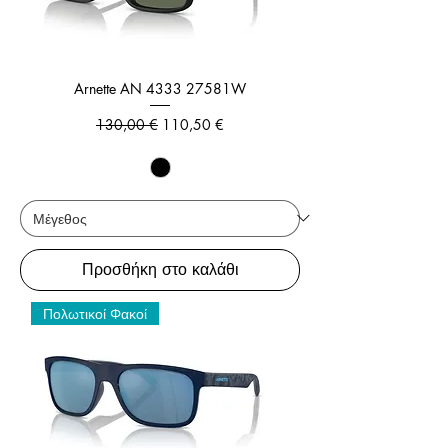
Arnette AN 4333 27581W
Κανονική τιμή
Τιμή Έκπτωσης
130,00 €
110,50 €
Προσθήκη στο καλάθι
Πολωτικοί Φακοί