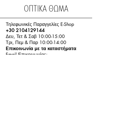
ΟΠΤΙΚΑ ΘΩΜΑ
Τηλεφωνικές Παραγγελίες E-Shop
+30 2104129144
Δευ, Τετ & Σαβ 10:00-15:00
Τρι, Πεμ & Παρ 10:00-14:00
Επικοινωνία με τα καταστήματα
Email Επικοινωνίας:
info.thomasoptics@gmail.com
Η Ιστορία μας
Τα Καταστήματα μας
Λογαριασμός
Ωράριο και Επικοινωνία
Επιστροφές Προϊόντων
Όροι & Προϋποθέσεις
Τρόποι Πληρωμής
Τρόποι Αποστολής
+30