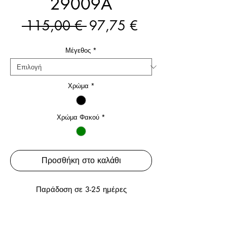
29009A
Κανονική
Τιμή
 115,00 € 
97,75 €
τιμή
Έκπτωσης
Μέγεθος
*
Χρώμα
*
Χρώμα Φακού
*
Προσθήκη στο καλάθι
Παράδοση σε 3-25 ημέρες