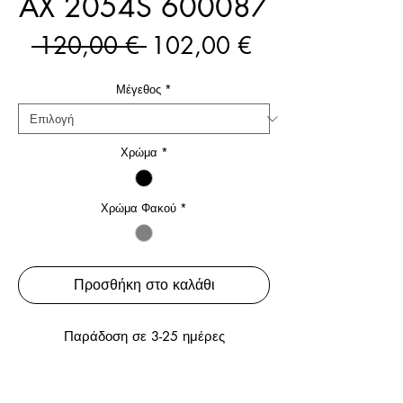
AX 2054S 600087
Κανονική
Τιμή
 120,00 € 
102,00 €
τιμή
Έκπτωσης
Μέγεθος
*
Χρώμα
*
Χρώμα Φακού
*
Προσθήκη στο καλάθι
Παράδοση σε 3-25 ημέρες