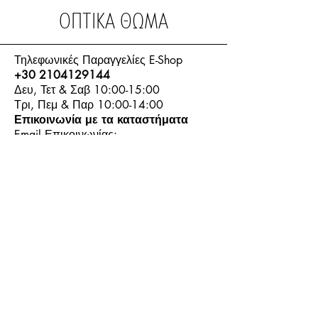
ΟΠΤΙΚΑ ΘΩΜΑ
Τηλεφωνικές Παραγγελίες E-Shop
+30 2104129144
Δευ, Τετ & Σαβ 10:00-15:00
Τρι, Πεμ & Παρ 10:00-14:00
Επικοινωνία με τα καταστήματα
Email Επικοινωνίας:
info.thomasoptics@gmail.com
Η Ιστορία μας
Τα Καταστήματα μας
Λογαριασμός
Ωράριο και Επικοινωνία
Επιστροφές Προϊόντων
Όροι & Προϋποθέσεις
Τρόποι Πληρωμής
Τρόποι Αποστολής
+30