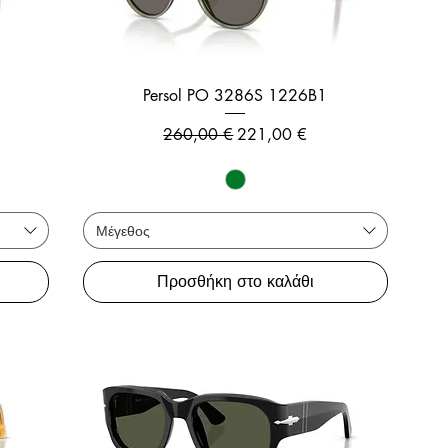
Persol PO 3286S 1226B1
ης
Κανονική τιμή
Τιμή Έκπτωσης
260,00 €
221,00 €
Μέγεθος
Προσθήκη στο καλάθι