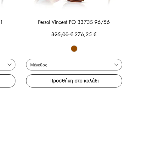
31
Persol Vincent PO 3373S 96/56
ης
Κανονική τιμή
Τιμή Έκπτωσης
325,00 €
276,25 €
Μέγεθος
Προσθήκη στο καλάθι