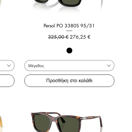
Persol PO 3380S 95/31
ης
Κανονική τιμή
Τιμή Έκπτωσης
325,00 €
276,25 €
Μέγεθος
Προσθήκη στο καλάθι