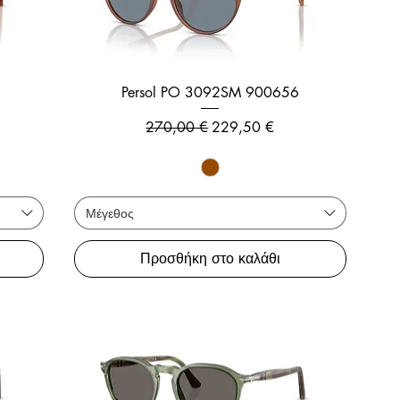
Persol PO 3092SM 900656
ης
Κανονική τιμή
Τιμή Έκπτωσης
270,00 €
229,50 €
Μέγεθος
Προσθήκη στο καλάθι