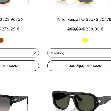
 3380S 96/56
Persol Renzo PO 3357S 204/
 τιμή
Τιμή Έκπτωσης
Κανονική τιμή
Τιμή Έκπτωσ
€
276,25 €
280,00 €
238,00 €
Μέγεθος
 στο καλάθι
Προσθήκη στο καλάθι