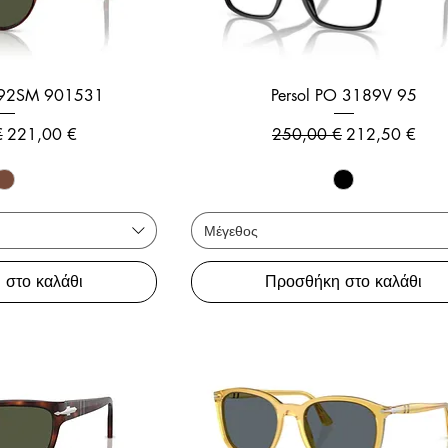
3092SM 901531
Persol PO 3189V 95
 τιμή
Τιμή Έκπτωσης
Κανονική τιμή
Τιμή Έκπτωσ
€
221,00 €
250,00 €
212,50 €
Μέγεθος
 στο καλάθι
Προσθήκη στο καλάθι