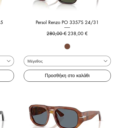
R5
Persol Renzo PO 3357S 24/31
ης
Κανονική τιμή
Τιμή Έκπτωσης
280,00 €
238,00 €
Μέγεθος
Προσθήκη στο καλάθι