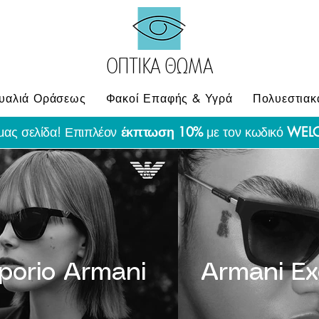
ΟΠΤΙΚΑ ΘΩΜΑ
υαλιά Οράσεως
Φακοί Επαφής & Υγρά
Πολυεστιακ
μας σελίδα! Επιπλέον
έκπτωση 10%
με τον κωδικό
WEL
porio Armani
Armani E