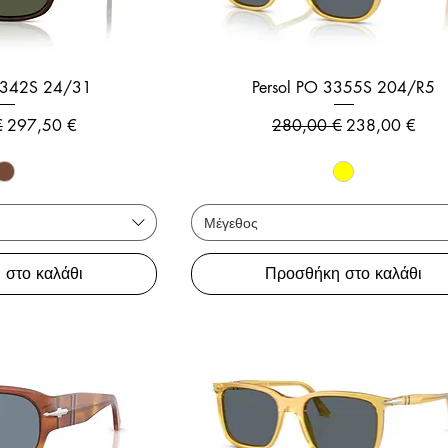
 3342S 24/31
Persol PO 3355S 204/R5
 τιμή
Τιμή Έκπτωσης
Κανονική τιμή
Τιμή Έκπτωσ
€
297,50 €
280,00 €
238,00 €
Μέγεθος
 στο καλάθι
Προσθήκη στο καλάθι