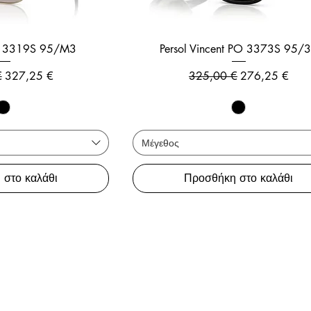
PO 3319S 95/M3
Persol Vincent PO 3373S 95/
 τιμή
Τιμή Έκπτωσης
Κανονική τιμή
Τιμή Έκπτωσ
€
327,25 €
325,00 €
276,25 €
Μέγεθος
 στο καλάθι
Προσθήκη στο καλάθι