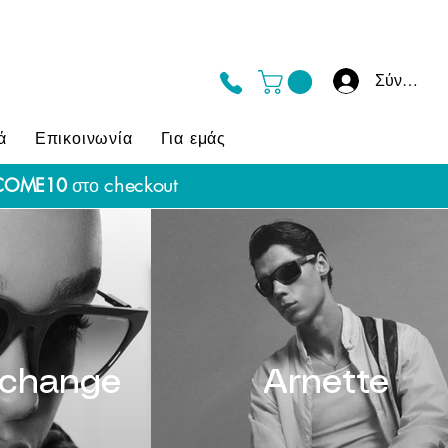
Σύνδεση
ά
Επικοινωνία
Για εμάς
checkout
COME10
στο
xchange
Arnette