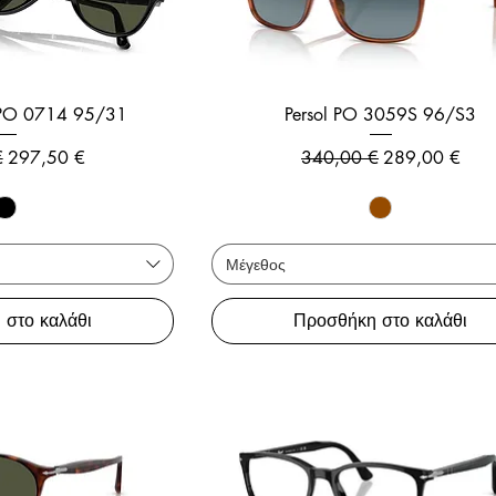
g PO 0714 95/31
Persol PO 3059S 96/S3
 τιμή
Τιμή Έκπτωσης
Κανονική τιμή
Τιμή Έκπτωσ
€
297,50 €
340,00 €
289,00 €
Μέγεθος
 στο καλάθι
Προσθήκη στο καλάθι