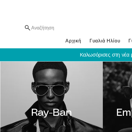
Αναζήτηση
Αρχική
Γυαλιά Ηλίου
Γ
Καλωσόρισες στη νέα 
Ray-Ban
Em