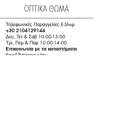
ΟΠΤΙΚΑ ΘΩΜΑ
Τηλεφωνικές Παραγγελίες E-Shop
+30 2104129144
Δευ, Τετ & Σαβ 10:00-15:00
Τρι, Πεμ & Παρ 10:00-14:00
Επικοινωνία με τα καταστήματα
Email Επικοινωνίας:
info.thomasoptics@gmail.com
Η Ιστορία μας
Τα Καταστήματα μας
Λογαριασμός
Ωράριο και Επικοινωνία
Επιστροφές Προϊόντων
Όροι & Προϋποθέσεις
Τρόποι Πληρωμής
Τρόποι Αποστολής
+30