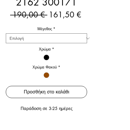
2162 300171
Κανονική
Τιμή
 190,00 € 
161,50 €
τιμή
Έκπτωσης
Μέγεθος
*
Χρώμα
*
Χρώμα Φακού
*
Προσθήκη στο καλάθι
Παράδοση σε 3-25 ημέρες