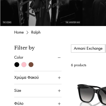
Home
Ralph
Filter by
Armani Exchange
Color
6 products
Χρώμα Φακού
Size
56(L)
Φύλο
56(Μ)