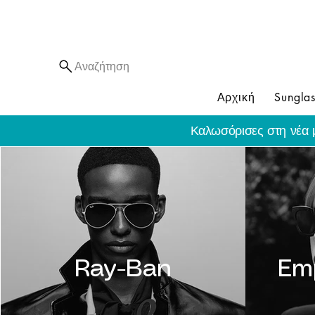
Αναζήτηση
Αρχική
Sunglas
Καλωσόρισες στη νέα 
Ray-Ban
Em