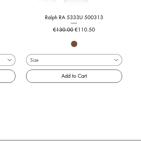
Ralph RA 5333U 500313
Regular Price
Sale Price
€130.00
€110.50
Size
Add to Cart