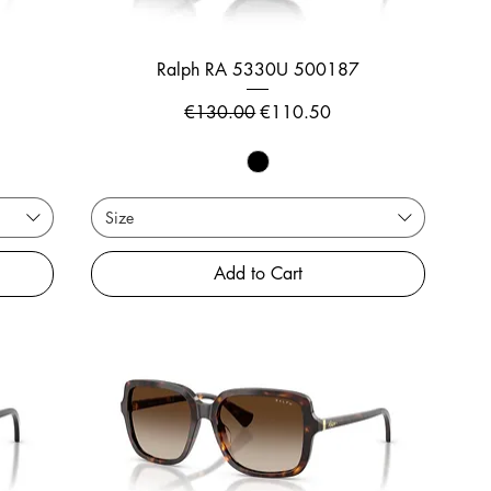
Ralph RA 5330U 500187
Regular Price
Sale Price
€130.00
€110.50
Size
Add to Cart