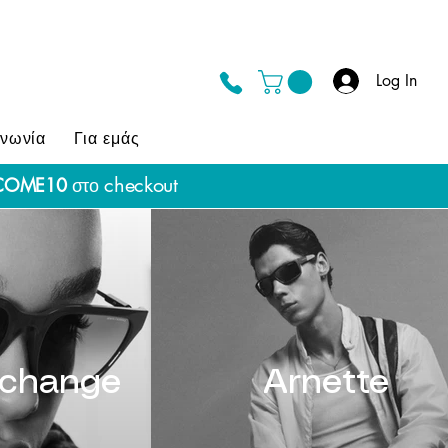
Log In
ινωνία
Για εμάς
checkout
COME10
στο
xchange
Arnette