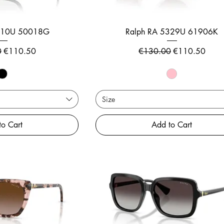
5310U 50018G
Ralph RA 5329U 61906K
rice
Sale Price
Regular Price
Sale Price
0
€110.50
€130.00
€110.50
Size
to Cart
Add to Cart