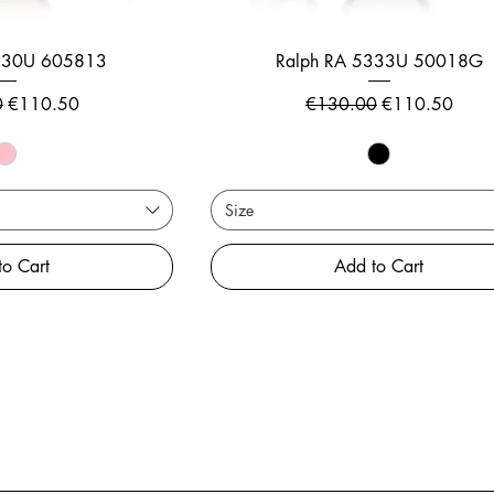
5330U 605813
Ralph RA 5333U 50018G
rice
Sale Price
Regular Price
Sale Price
0
€110.50
€130.00
€110.50
Size
to Cart
Add to Cart