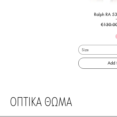
Ralph RA 
Regular P
€130.0
Size
Add 
ΟΠΤΙΚΑ ΘΩΜΑ