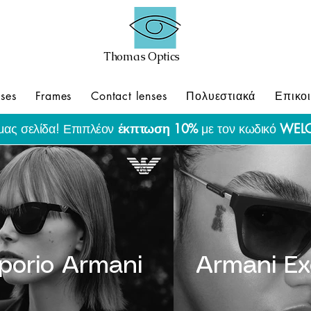
Thomas Optics
ses
Frames
Contact lenses
Πολυεστιακά
Επικο
μας σελίδα! Επιπλέον
έκπτωση 10%
με τον κωδικό
WEL
porio Armani
Armani E