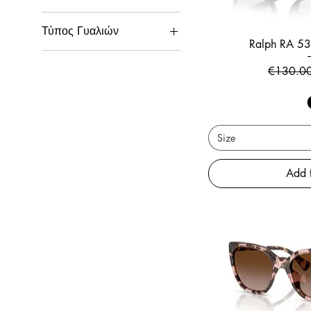
Γυναικεία
Τύπος Γυαλιών
Ralph RA 
Ηλίου
Regular P
€130.0
Size
Add 