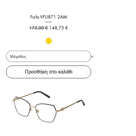
Furla VFU871 2AM
Κανονική τιμή
Τιμή Έκπτωσης
175,00 €
148,75 €
Προσθήκη στο καλάθι