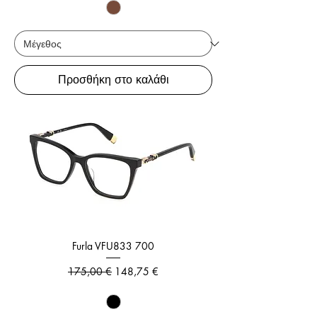
Προσθήκη στο καλάθι
Furla VFU833 700
Κανονική τιμή
Τιμή Έκπτωσης
175,00 €
148,75 €