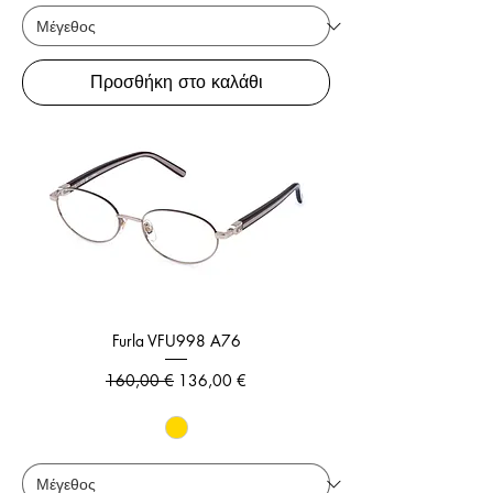
Προσθήκη στο καλάθι
Furla VFU998 A76
Κανονική τιμή
Τιμή Έκπτωσης
160,00 €
136,00 €