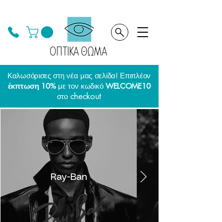
ΟΠΤΙΚΑ ΘΩΜΑ
Καλωσόρισες στη νέα μας σελίδα! Επιπλέον
έκπτωση 10%
με τον κωδικό
WELCOME10
checkout
στο
Ray-Ban