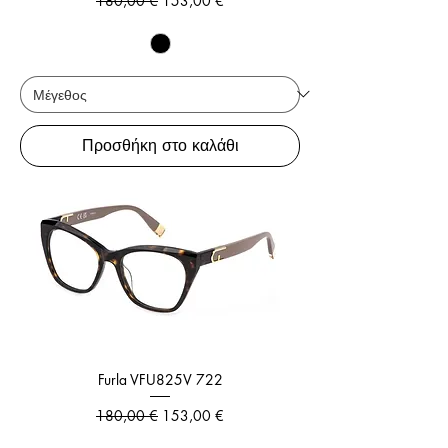
180,00 €
153,00 €
Προσθήκη στο καλάθι
Furla VFU825V 722
Κανονική τιμή
Τιμή Έκπτωσης
180,00 €
153,00 €