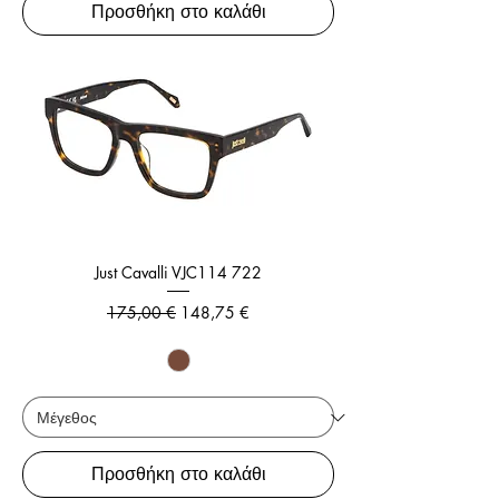
Προσθήκη στο καλάθι
Just Cavalli VJC114 722
Κανονική τιμή
Τιμή Έκπτωσης
175,00 €
148,75 €
Προσθήκη στο καλάθι