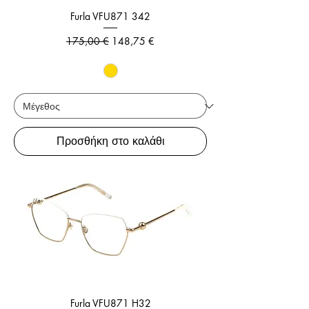
Furla VFU871 342
Κανονική τιμή
Τιμή Έκπτωσης
175,00 €
148,75 €
Προσθήκη στο καλάθι
Furla VFU871 H32