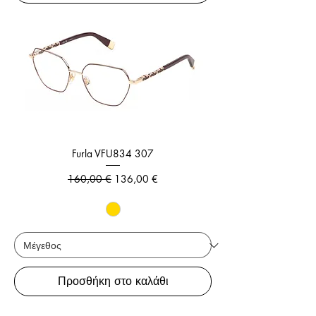
Furla VFU834 307
Κανονική τιμή
Τιμή Έκπτωσης
160,00 €
136,00 €
Προσθήκη στο καλάθι