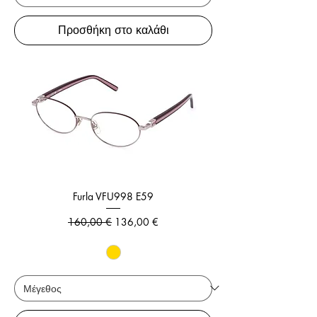
Προσθήκη στο καλάθι
Furla VFU998 E59
Κανονική τιμή
Τιμή Έκπτωσης
160,00 €
136,00 €