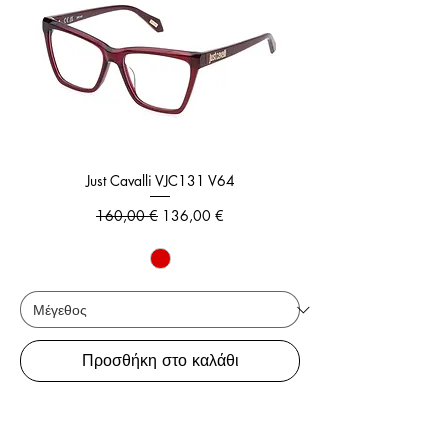
Just Cavalli VJC131 V64
Κανονική τιμή
Τιμή Έκπτωσης
160,00 €
136,00 €
Προσθήκη στο καλάθι