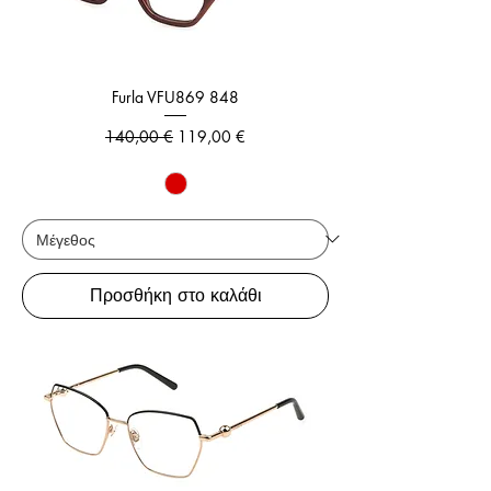
Furla VFU869 848
Κανονική τιμή
Τιμή Έκπτωσης
140,00 €
119,00 €
Προσθήκη στο καλάθι