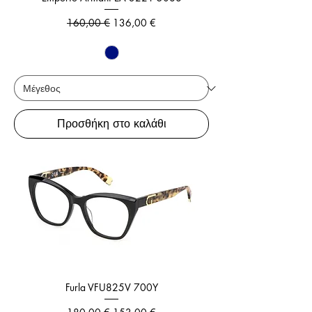
Κανονική τιμή
Τιμή Έκπτωσης
160,00 €
136,00 €
Προσθήκη στο καλάθι
Furla VFU825V 700Y
Κανονική τιμή
Τιμή Έκπτωσης