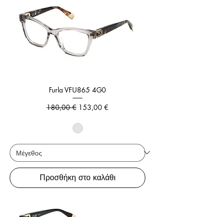
Furla VFU865 4G0
Κανονική τιμή
Τιμή Έκπτωσης
180,00 €
153,00 €
Προσθήκη στο καλάθι