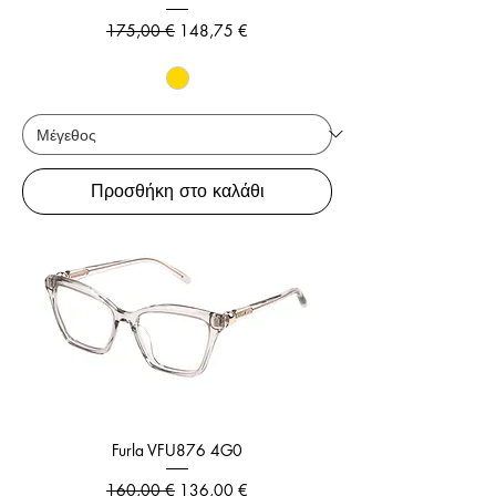
Κανονική τιμή
Τιμή Έκπτωσης
175,00 €
148,75 €
Προσθήκη στο καλάθι
Furla VFU876 4G0
Κανονική τιμή
Τιμή Έκπτωσης
160,00 €
136,00 €