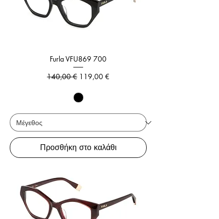
Furla VFU869 700
Κανονική τιμή
Τιμή Έκπτωσης
140,00 €
119,00 €
Προσθήκη στο καλάθι