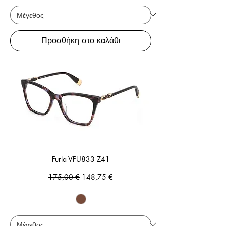
Προσθήκη στο καλάθι
Furla VFU833 Z41
Κανονική τιμή
Τιμή Έκπτωσης
175,00 €
148,75 €