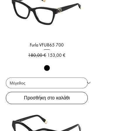
Furla VFU865 700
Κανονική τιμή
Τιμή Έκπτωσης
180,00 €
153,00 €
Προσθήκη στο καλάθι