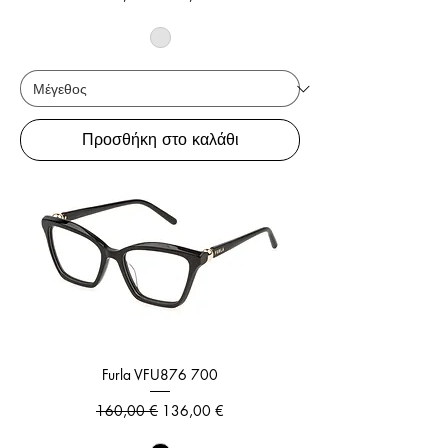
Προσθήκη στο καλάθι
Furla VFU876 700
Κανονική τιμή
Τιμή Έκπτωσης
160,00 €
136,00 €