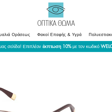
ΟΠΤΙΚΑ ΘΩΜΑ
υαλιά Οράσεως
Φακοί Επαφής & Υγρά
Πολυεστιακ
μας σελίδα! Επιπλέον
έκπτωση 10%
με τον κωδικό
WEL