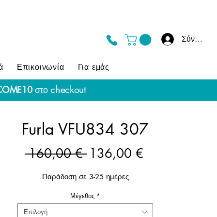
Σύνδεση
ά
Επικοινωνία
Για εμάς
checkout
COME10
στο
Furla VFU834 307
Κανονική
Τιμή
 160,00 € 
136,00 €
τιμή
Έκπτωσης
Παράδοση σε 3-25 ημέρες
Μέγεθος
*
Επιλογή