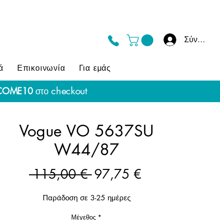
Σύνδεση
ά
Επικοινωνία
Για εμάς
checkout
COME10
στο
Vogue VO 5637SU
W44/87
Κανονική
Τιμή
 115,00 € 
97,75 €
τιμή
Έκπτωσης
Παράδοση σε 3-25 ημέρες
Μέγεθος
*