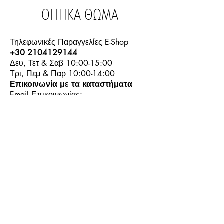
ΟΠΤΙΚΑ ΘΩΜΑ
Τηλεφωνικές Παραγγελίες E-Shop
+30 2104129144
Δευ, Τετ & Σαβ 10:00-15:00
Τρι, Πεμ & Παρ 10:00-14:00
Επικοινωνία με τα καταστήματα
Email Επικοινωνίας:
info.thomasoptics@gmail.com
Η Ιστορία μας
Τα Καταστήματα μας
Λογαριασμός
Ωράριο και Επικοινωνία
Επιστροφές Προϊόντων
Όροι & Προϋποθέσεις
Τρόποι Πληρωμής
Τρόποι Αποστολής
+30