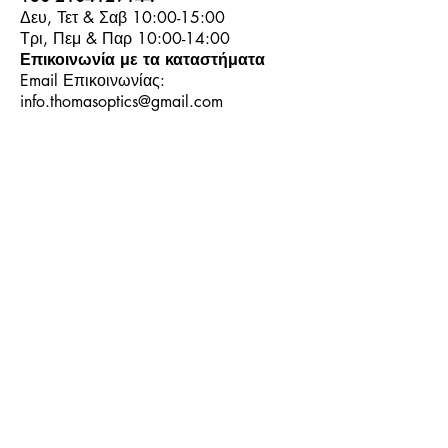
Δευ, Τετ & Σαβ 10:00-15:00
Τρι, Πεμ & Παρ 10:00-14:00
Επικοινωνία με τα καταστήματα
Email Επικοινωνίας:
info.thomasoptics@gmail.com
Η Ιστορία μας
Τα Καταστήματα μας
Λογαριασμός
Ωράριο και Επικοινωνία
Επιστροφές Προϊόντων
Όροι & Προϋποθέσεις
Τρόποι Πληρωμής
Τρόποι Αποστολής
+30
6944913814
+30
6944913814