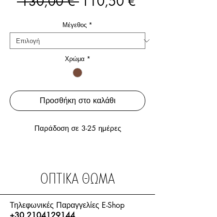
Κανονική
Τιμή
 130,00 € 
110,50 €
τιμή
Έκπτωσης
Μέγεθος
*
Χρώμα
*
Προσθήκη στο καλάθι
Παράδοση σε 3-25 ημέρες
ΟΠΤΙΚΑ ΘΩΜΑ
Τηλεφωνικές Παραγγελίες E-Shop
+30 2104129144