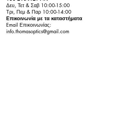
Δευ, Τετ & Σαβ 10:00-15:00
Τρι, Πεμ & Παρ 10:00-14:00
Επικοινωνία με τα καταστήματα
Email Επικοινωνίας:
info.thomasoptics@gmail.com
Η Ιστορία μας
Τα Καταστήματα μας
Λογαριασμός
Ωράριο και Επικοινωνία
Επιστροφές Προϊόντων
Όροι & Προϋποθέσεις
Τρόποι Πληρωμής
Τρόποι Αποστολής
+30
6944913814
+30
6944913814