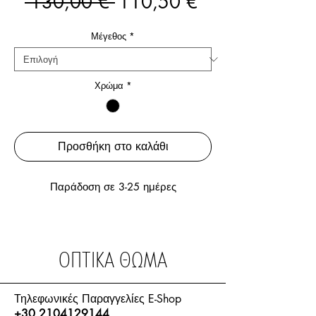
Κανονική
Τιμή
 130,00 € 
110,50 €
τιμή
Έκπτωσης
Μέγεθος
*
Χρώμα
*
Προσθήκη στο καλάθι
Παράδοση σε 3-25 ημέρες
ΟΠΤΙΚΑ ΘΩΜΑ
Τηλεφωνικές Παραγγελίες E-Shop
+30 2104129144