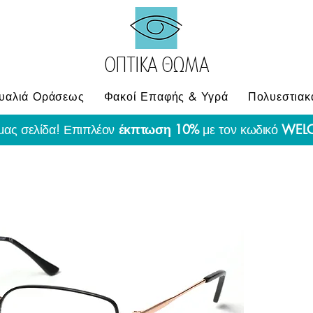
ΟΠΤΙΚΑ ΘΩΜΑ
υαλιά Οράσεως
Φακοί Επαφής & Υγρά
Πολυεστιακ
μας σελίδα! Επιπλέον
έκπτωση 10%
με τον κωδικό
WEL