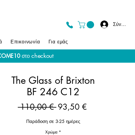
Σύνδεση
ά
Επικοινωνία
Για εμάς
checkout
COME10
στο
The Glass of Brixton
BF 246 C12
Κανονική
Τιμή
 110,00 € 
93,50 €
τιμή
Έκπτωσης
Παράδοση σε 3-25 ημέρες
Χρώμα
*