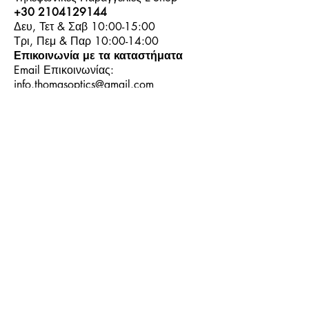
+30 2104129144
Δευ, Τετ & Σαβ 10:00-15:00
Τρι, Πεμ & Παρ 10:00-14:00
Επικοινωνία με τα καταστήματα
Email Επικοινωνίας:
info.thomasoptics@gmail.com
Η Ιστορία μας
Τα Καταστήματα μας
Λογαριασμός
Ωράριο και Επικοινωνία
Επιστροφές Προϊόντων
Όροι & Προϋποθέσεις
Τρόποι Πληρωμής
Τρόποι Αποστολής
+30
6944913814
+30
6944913814