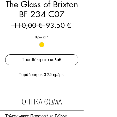
The Glass of Brixton
BF 234 C07
Κανονική
Τιμή
 110,00 € 
93,50 €
τιμή
Έκπτωσης
Χρώμα
*
Προσθήκη στο καλάθι
Παράδοση σε 3-25 ημέρες
ΟΠΤΙΚΑ ΘΩΜΑ
Τηλεφωνικές Παραγγελίες E-Shop