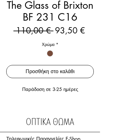
The Glass of Brixton
BF 231 C16
Κανονική
Τιμή
 110,00 € 
93,50 €
τιμή
Έκπτωσης
Χρώμα
*
Προσθήκη στο καλάθι
Παράδοση σε 3-25 ημέρες
ΟΠΤΙΚΑ ΘΩΜΑ
Τηλεφωνικές Παραγγελίες E-Shop