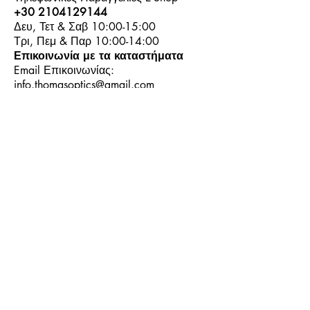
+30 2104129144
Δευ, Τετ & Σαβ 10:00-15:00
Τρι, Πεμ & Παρ 10:00-14:00
Επικοινωνία με τα καταστήματα
Email Επικοινωνίας:
info.thomasoptics@gmail.com
Η Ιστορία μας
Τα Καταστήματα μας
Λογαριασμός
Ωράριο και Επικοινωνία
Επιστροφές Προϊόντων
Όροι & Προϋποθέσεις
Τρόποι Πληρωμής
Τρόποι Αποστολής
+30
6944913814
+30
6944913814