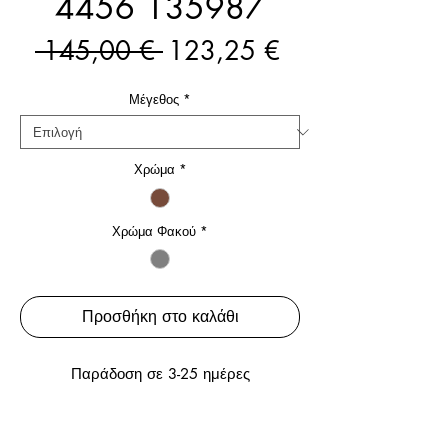
4456 135987
Κανονική
Τιμή
 145,00 € 
123,25 €
τιμή
Έκπτωσης
Μέγεθος
*
Χρώμα
*
Χρώμα Φακού
*
Προσθήκη στο καλάθι
Παράδοση σε 3-25 ημέρες