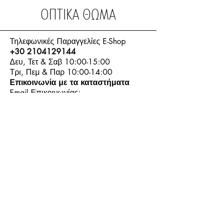
ΟΠΤΙΚΑ ΘΩΜΑ
Τηλεφωνικές Παραγγελίες E-Shop
+30 2104129144
Δευ, Τετ & Σαβ 10:00-15:00
Τρι, Πεμ & Παρ 10:00-14:00
Επικοινωνία με τα καταστήματα
Email Επικοινωνίας:
info.thomasoptics@gmail.com
Η Ιστορία μας
Τα Καταστήματα μας
Λογαριασμός
Ωράριο και Επικοινωνία
Επιστροφές Προϊόντων
Όροι & Προϋποθέσεις
Τρόποι Πληρωμής
Τρόποι Αποστολής
+30