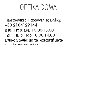
ΟΠΤΙΚΑ ΘΩΜΑ
Τηλεφωνικές Παραγγελίες E-Shop
+30 2104129144
Δευ, Τετ & Σαβ 10:00-15:00
Τρι, Πεμ & Παρ 10:00-14:00
Επικοινωνία με τα καταστήματα
Email Επικοινωνίας:
info.thomasoptics@gmail.com
Η Ιστορία μας
Τα Καταστήματα μας
Λογαριασμός
Ωράριο και Επικοινωνία
Επιστροφές Προϊόντων
Όροι & Προϋποθέσεις
Τρόποι Πληρωμής
Τρόποι Αποστολής
+30