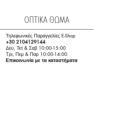
ΟΠΤΙΚΑ ΘΩΜΑ
Τηλεφωνικές Παραγγελίες E-Shop
+30 2104129144
Δευ, Τετ & Σαβ 10:00-15:00
Τρι, Πεμ & Παρ 10:00-14:00
Επικοινωνία με τα καταστήματα
Email Επικοινωνίας:
info.thomasoptics@gmail.com
Η Ιστορία μας
Τα Καταστήματα μας
Λογαριασμός
Ωράριο και Επικοινωνία
Επιστροφές Προϊόντων
Όροι & Προϋποθέσεις
Τρόποι Πληρωμής
Τρόποι Αποστολής