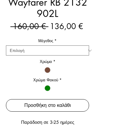
Wayfarer RB 2132
902L
Κανονική
Τιμή
 160,00 € 
136,00 €
τιμή
Έκπτωσης
Μέγεθος
*
Χρώμα
*
Χρώμα Φακού
*
Προσθήκη στο καλάθι
Παράδοση σε 3-25 ημέρες