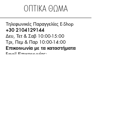
ΟΠΤΙΚΑ ΘΩΜΑ
Τηλεφωνικές Παραγγελίες E-Shop
+30 2104129144
Δευ, Τετ & Σαβ 10:00-15:00
Τρι, Πεμ & Παρ 10:00-14:00
Επικοινωνία με τα καταστήματα
Email Επικοινωνίας:
info.thomasoptics@gmail.com
Η Ιστορία μας
Τα Καταστήματα μας
Λογαριασμός
Ωράριο και Επικοινωνία
Επιστροφές Προϊόντων
Όροι & Προϋποθέσεις
Τρόποι Πληρωμής
Τρόποι Αποστολής
+30