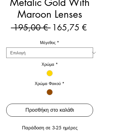
Metalic Gold With
Maroon Lenses
Κανονική
Τιμή
 195,00 € 
165,75 €
τιμή
Έκπτωσης
Μέγεθος
*
Χρώμα
*
Χρώμα Φακού
*
Προσθήκη στο καλάθι
Παράδοση σε 3-25 ημέρες