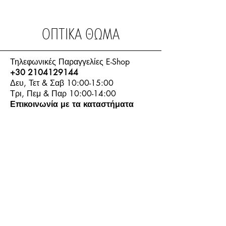
ΟΠΤΙΚΑ ΘΩΜΑ
Τηλεφωνικές Παραγγελίες E-Shop
+30 2104129144
Δευ, Τετ & Σαβ 10:00-15:00
Τρι, Πεμ & Παρ 10:00-14:00
Επικοινωνία με τα καταστήματα
Email Επικοινωνίας:
info.thomasoptics@gmail.com
Η Ιστορία μας
Τα Καταστήματα μας
Λογαριασμός
Ωράριο και Επικοινωνία
Επιστροφές Προϊόντων
Όροι & Προϋποθέσεις
Τρόποι Πληρωμής
Τρόποι Αποστολής