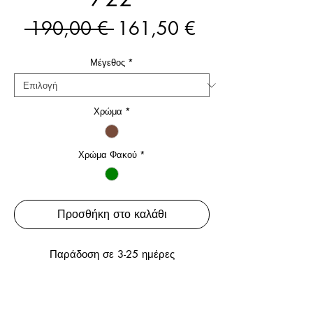
Κανονική
Τιμή
 190,00 € 
161,50 €
τιμή
Έκπτωσης
Μέγεθος
*
Χρώμα
*
Χρώμα Φακού
*
Προσθήκη στο καλάθι
Παράδοση σε 3-25 ημέρες