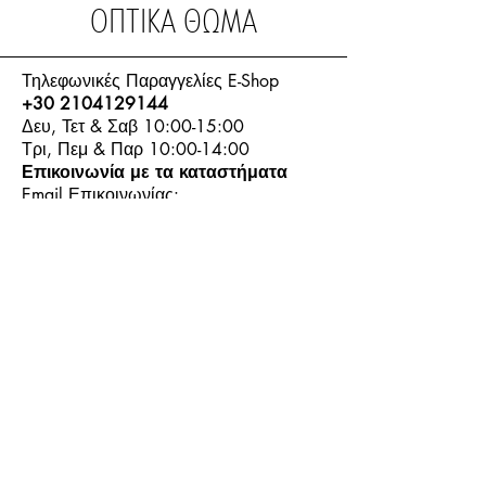
ΟΠΤΙΚΑ ΘΩΜΑ
Τηλεφωνικές Παραγγελίες E-Shop
+30 2104129144
Δευ, Τετ & Σαβ 10:00-15:00
Τρι, Πεμ & Παρ 10:00-14:00
Επικοινωνία με τα καταστήματα
Email Επικοινωνίας:
info.thomasoptics@gmail.com
Η Ιστορία μας
Τα Καταστήματα μας
Λογαριασμός
Ωράριο και Επικοινωνία
Επιστροφές Προϊόντων
Όροι & Προϋποθέσεις
Τρόποι Πληρωμής
Τρόποι Αποστολής
+30
6944913814