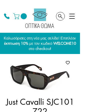
ΟΠΤΙΚΑ ΘΩΜΑ
Καλωσόρισες στη νέα μας σελίδα! Επιπλέον
έκπτωση 10%
με τον κωδικό
WELCOME10
checkout
στο
Just Cavalli SJC101
722