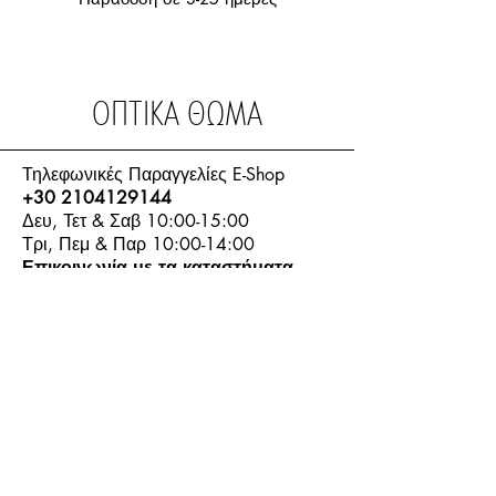
ΟΠΤΙΚΑ ΘΩΜΑ
Τηλεφωνικές Παραγγελίες E-Shop
+30 2104129144
Δευ, Τετ & Σαβ 10:00-15:00
Τρι, Πεμ & Παρ 10:00-14:00
Επικοινωνία με τα καταστήματα
Email Επικοινωνίας:
info.thomasoptics@gmail.com
Η Ιστορία μας
Τα Καταστήματα μας
Λογαριασμός
Ωράριο και Επικοινωνία
Επιστροφές Προϊόντων
Όροι & Προϋποθέσεις