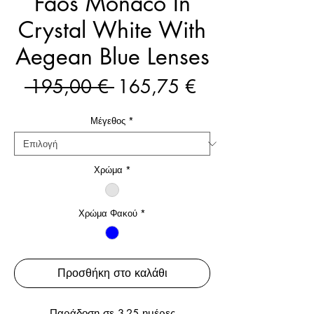
Faos Monaco In
Crystal White With
Aegean Blue Lenses
Κανονική
Τιμή
 195,00 € 
165,75 €
τιμή
Έκπτωσης
Μέγεθος
*
Χρώμα
*
Χρώμα Φακού
*
Προσθήκη στο καλάθι
Παράδοση σε 3-25 ημέρες