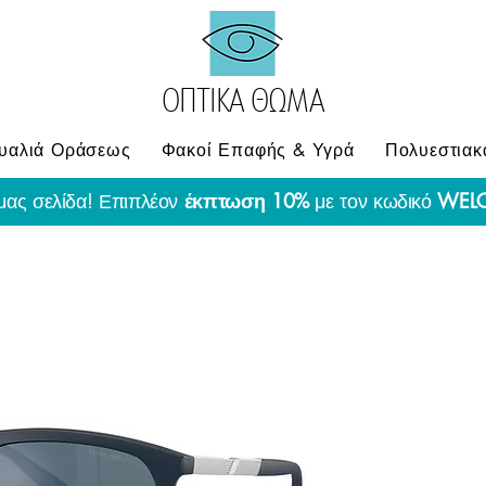
ΟΠΤΙΚΑ ΘΩΜΑ
υαλιά Οράσεως
Φακοί Επαφής & Υγρά
Πολυεστιακ
μας σελίδα! Επιπλέον
έκπτωση 10%
με τον κωδικό
WEL