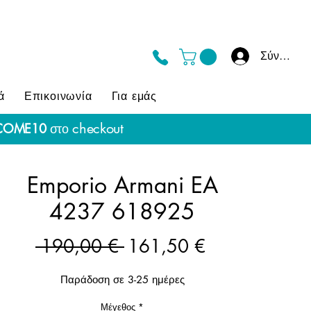
Σύνδεση
ά
Επικοινωνία
Για εμάς
checkout
COME10
στο
Emporio Armani EA
4237 618925
Κανονική
Τιμή
 190,00 € 
161,50 €
τιμή
Έκπτωσης
Παράδοση σε 3-25 ημέρες
Μέγεθος
*