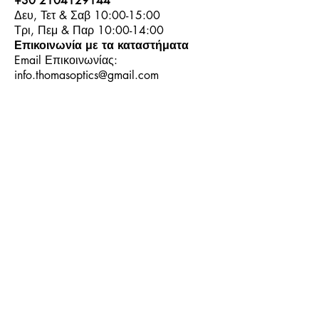
+30 2104129144
Δευ, Τετ & Σαβ 10:00-15:00
Τρι, Πεμ & Παρ 10:00-14:00
Επικοινωνία με τα καταστήματα
Email Επικοινωνίας:
info.thomasoptics@gmail.com
Η Ιστορία μας
Τα Καταστήματα μας
Λογαριασμός
Ωράριο και Επικοινωνία
Επιστροφές Προϊόντων
Όροι & Προϋποθέσεις
Τρόποι Πληρωμής
Τρόποι Αποστολής
+30
6944913814
+30
6944913814