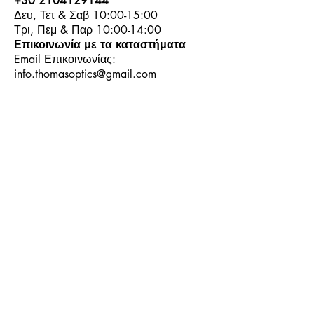
+30 2104129144
Δευ, Τετ & Σαβ 10:00-15:00
Τρι, Πεμ & Παρ 10:00-14:00
Επικοινωνία με τα καταστήματα
Email Επικοινωνίας:
info.thomasoptics@gmail.com
Η Ιστορία μας
Τα Καταστήματα μας
Λογαριασμός
Ωράριο και Επικοινωνία
Επιστροφές Προϊόντων
Όροι & Προϋποθέσεις
Τρόποι Πληρωμής
Τρόποι Αποστολής
+30
6944913814
+30
6944913814