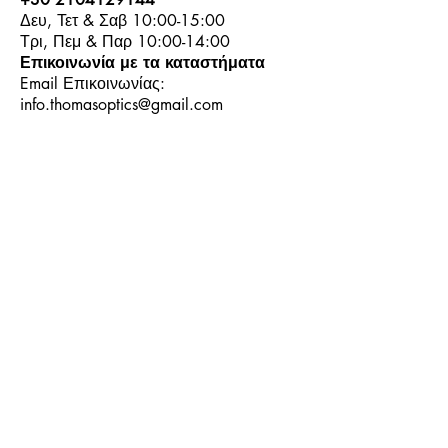
Δευ, Τετ & Σαβ 10:00-15:00
Τρι, Πεμ & Παρ 10:00-14:00
Επικοινωνία με τα καταστήματα
Email Επικοινωνίας:
info.thomasoptics@gmail.com
Η Ιστορία μας
Τα Καταστήματα μας
Λογαριασμός
Ωράριο και Επικοινωνία
Επιστροφές Προϊόντων
Όροι & Προϋποθέσεις
Τρόποι Πληρωμής
Τρόποι Αποστολής
+30
6944913814
+30
6944913814