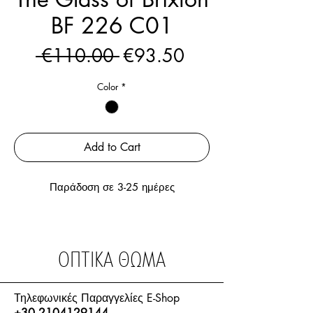
BF 226 C01
Regular
Sale
 €110.00 
€93.50
Price
Price
Color
*
Add to Cart
Παράδοση σε 3-25 ημέρες
ΟΠΤΙΚΑ ΘΩΜΑ
Τηλεφωνικές Παραγγελίες E-Shop
+30 2104129144