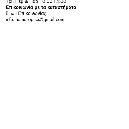
Τρι, Πεμ & Παρ 10:00-14:00
Επικοινωνία με τα καταστήματα
Email Επικοινωνίας:
info.thomasoptics@gmail.com
Η Ιστορία μας
Τα Καταστήματα μας
Λογαριασμός
Ωράριο και Επικοινωνία
Επιστροφές Προϊόντων
Όροι & Προϋποθέσεις
Τρόποι Πληρωμής
Τρόποι Αποστολής
+30
6944913814
+30
6944913814
© 2025 by S. Thomas.