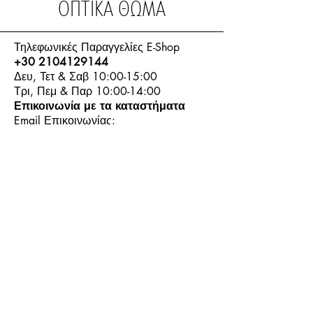
ΟΠΤΙΚΑ ΘΩΜΑ
Τηλεφωνικές Παραγγελίες E-Shop
+30 2104129144
Δευ, Τετ & Σαβ 10:00-15:00
Τρι, Πεμ & Παρ 10:00-14:00
Επικοινωνία με τα καταστήματα
Email Επικοινωνίας:
info.thomasoptics@gmail.com
Η Ιστορία μας
Τα Καταστήματα μας
Λογαριασμός
Ωράριο και Επικοινωνία
Επιστροφές Προϊόντων
Όροι & Προϋποθέσεις
Τρόποι Πληρωμής
Τρόποι Αποστολής
+30
6944913814