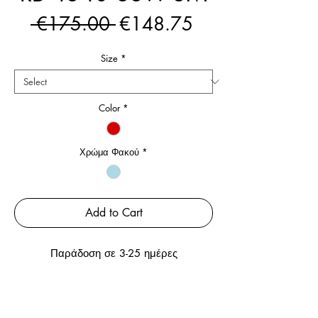
Regular
Sale
 €175.00 
€148.75
Price
Price
Size
*
Color
*
Χρώμα Φακού
*
Add to Cart
Παράδοση σε 3-25 ημέρες