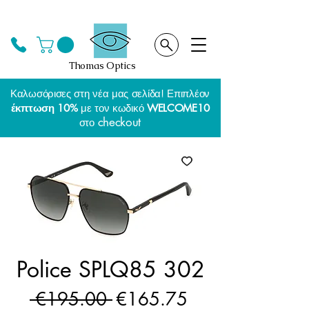
Thomas Optics
Καλωσόρισες στη νέα μας σελίδα! Επιπλέον
έκπτωση 10%
με τον κωδικό
WELCOME10
checkout
στο
Police SPLQ85 302
Regular
Sale
 €195.00 
€165.75