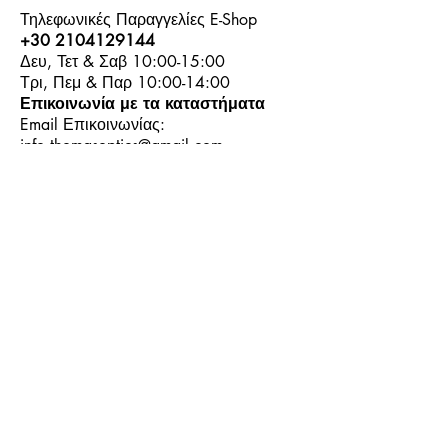
Τηλεφωνικές Παραγγελίες E-Shop
+30 2104129144
Δευ, Τετ & Σαβ 10:00-15:00
Τρι, Πεμ & Παρ 10:00-14:00
Επικοινωνία με τα καταστήματα
Email Επικοινωνίας:
info.thomasoptics@gmail.com
Η Ιστορία μας
Τα Καταστήματα μας
Λογαριασμός
Ωράριο και Επικοινωνία
Επιστροφές Προϊόντων
Όροι & Προϋποθέσεις
Τρόποι Πληρωμής
Τρόποι Αποστολής
+30
6944913814
+30