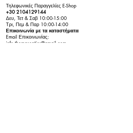
Τηλεφωνικές Παραγγελίες E-Shop
+30 2104129144
Δευ, Τετ & Σαβ 10:00-15:00
Τρι, Πεμ & Παρ 10:00-14:00
Επικοινωνία με τα καταστήματα
Email Επικοινωνίας:
info.thomasoptics@gmail.com
Η Ιστορία μας
Τα Καταστήματα μας
Λογαριασμός
Ωράριο και Επικοινωνία
Επιστροφές Προϊόντων
Όροι & Προϋποθέσεις
Τρόποι Πληρωμής
Τρόποι Αποστολής
+30
6944913814
+30