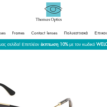
Thomas Optics
ses
Frames
Contact lenses
Πολυεστιακά
Επικο
μας σελίδα! Επιπλέον
έκπτωση 10%
με τον κωδικό
WEL