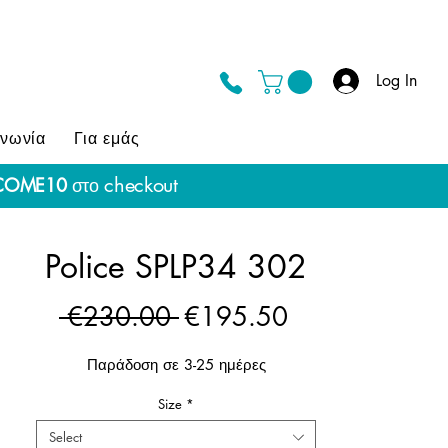
Log In
ινωνία
Για εμάς
checkout
COME10
στο
Police SPLP34 302
Regular
Sale
 €230.00 
€195.50
Price
Price
Παράδοση σε 3-25 ημέρες
Size
*
Select