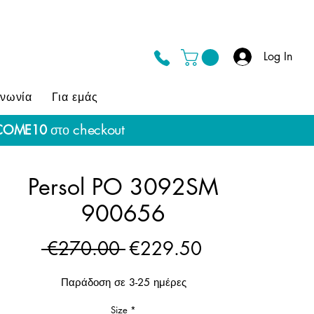
Log In
ινωνία
Για εμάς
checkout
COME10
στο
Persol PO 3092SM
900656
Regular
Sale
 €270.00 
€229.50
Price
Price
Παράδοση σε 3-25 ημέρες
Size
*