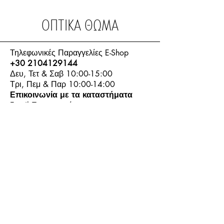
ΟΠΤΙΚΑ ΘΩΜΑ
Τηλεφωνικές Παραγγελίες E-Shop
+30 2104129144
Δευ, Τετ & Σαβ 10:00-15:00
Τρι, Πεμ & Παρ 10:00-14:00
Επικοινωνία με τα καταστήματα
Email Επικοινωνίας:
info.thomasoptics@gmail.com
Η Ιστορία μας
Τα Καταστήματα μας
Λογαριασμός
Ωράριο και Επικοινωνία
Επιστροφές Προϊόντων
Όροι & Προϋποθέσεις
Τρόποι Πληρωμής
Τρόποι Αποστολής