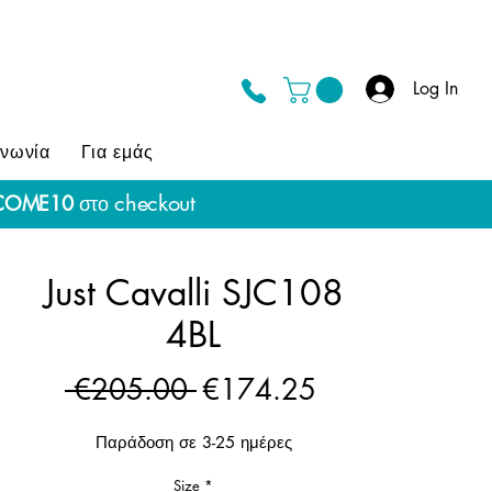
Log In
ινωνία
Για εμάς
checkout
COME10
στο
Just Cavalli SJC108
4BL
Regular
Sale
 €205.00 
€174.25
Price
Price
Παράδοση σε 3-25 ημέρες
Size
*