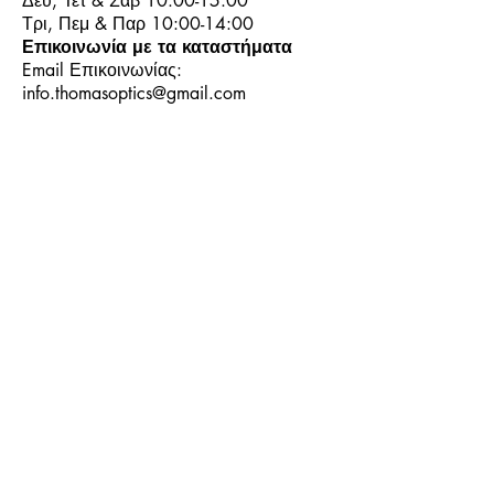
Δευ, Τετ & Σαβ 10:00-15:00
Τρι, Πεμ & Παρ 10:00-14:00
Επικοινωνία με τα καταστήματα
Email Επικοινωνίας:
info.thomasoptics@gmail.com
Η Ιστορία μας
Τα Καταστήματα μας
Λογαριασμός
Ωράριο και Επικοινωνία
Επιστροφές Προϊόντων
Όροι & Προϋποθέσεις
Τρόποι Πληρωμής
Τρόποι Αποστολής
+30
6944913814
+30
6944913814