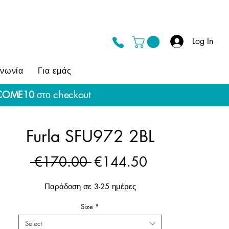
Log In
ινωνία
Για εμάς
checkout
COME10
στο
Furla SFU972 2BL
Regular
Sale
 €170.00 
€144.50
Price
Price
Παράδοση σε 3-25 ημέρες
Size
*
Select