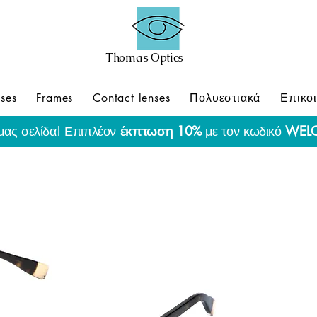
Thomas Optics
ses
Frames
Contact lenses
Πολυεστιακά
Επικο
μας σελίδα! Επιπλέον
έκπτωση 10%
με τον κωδικό
WEL