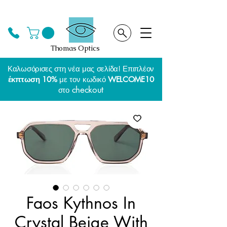
Thomas Optics
Καλωσόρισες στη νέα μας σελίδα! Επιπλέον
έκπτωση 10%
με τον κωδικό
WELCOME10
checkout
στο
Faos Kythnos In
Crystal Beige With