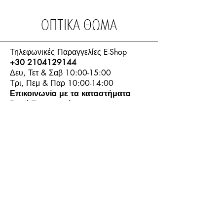
ΟΠΤΙΚΑ ΘΩΜΑ
Τηλεφωνικές Παραγγελίες E-Shop
+30 2104129144
Δευ, Τετ & Σαβ 10:00-15:00
Τρι, Πεμ & Παρ 10:00-14:00
Επικοινωνία με τα καταστήματα
Email Επικοινωνίας:
info.thomasoptics@gmail.com
Η Ιστορία μας
Τα Καταστήματα μας
Λογαριασμός
Ωράριο και Επικοινωνία
Επιστροφές Προϊόντων
Όροι & Προϋποθέσεις
Τρόποι Πληρωμής
Τρόποι Αποστολής