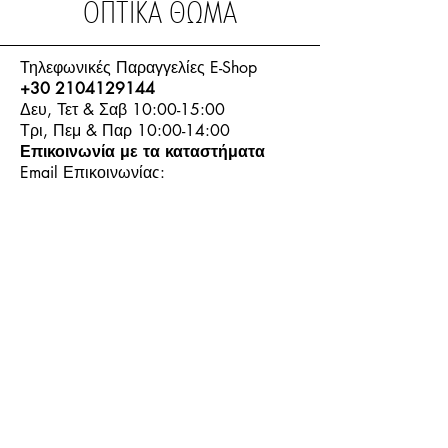
ΟΠΤΙΚΑ ΘΩΜΑ
Τηλεφωνικές Παραγγελίες E-Shop
+30 2104129144
Δευ, Τετ & Σαβ 10:00-15:00
Τρι, Πεμ & Παρ 10:00-14:00
Επικοινωνία με τα καταστήματα
Email Επικοινωνίας:
info.thomasoptics@gmail.com
Η Ιστορία μας
Τα Καταστήματα μας
Λογαριασμός
Ωράριο και Επικοινωνία
Επιστροφές Προϊόντων
Όροι & Προϋποθέσεις
Τρόποι Πληρωμής
Τρόποι Αποστολής
+30
6944913814