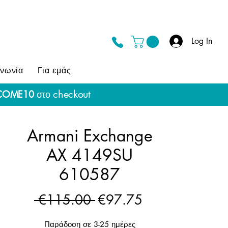
Log In
ινωνία
Για εμάς
checkout
COME10
στο
Armani Exchange
AX 4149SU
610587
Regular
Sale
 €115.00 
€97.75
Price
Price
Παράδοση σε 3-25 ημέρες