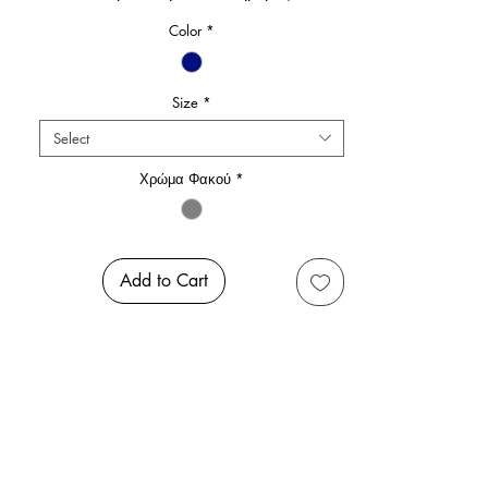
Color
*
Size
*
Select
Χρώμα Φακού
*
Add to Cart