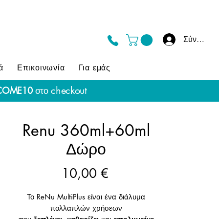
Σύνδεση
ά
Επικοινωνία
Για εμάς
checkout
COME10
στο
Renu 360ml+60ml
Δώρο
Τιμή
10,00 €
Το ReNu MultiPlus είναι ένα διάλυμα
πολλαπλών χρήσεων