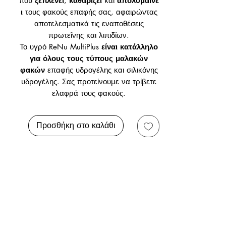
που
ξεπλένει
,
καθαρίζει
και
απολυμαίνε
ι
τους φακούς επαφής σας, αφαιρώντας
αποτελεσματικά τις εναποθέσεις
πρωτεΐνης και λιπιδίων.
Το υγρό ReNu MultiPlus
είναι κατάλληλο
για όλους τους τύπους μαλακών
φακών
επαφής υδρογέλης και σιλικόνης
υδρογέλης. Σας προτείνουμε να τρίβετε
ελαφρά τους φακούς.
Προσθήκη στο καλάθι