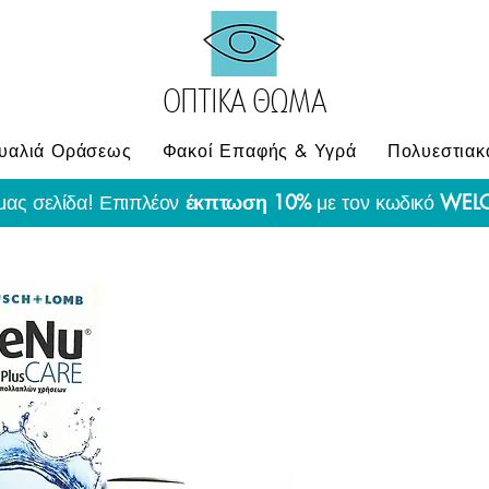
ΟΠΤΙΚΑ ΘΩΜΑ
υαλιά Οράσεως
Φακοί Επαφής & Υγρά
Πολυεστιακ
μας σελίδα! Επιπλέον
έκπτωση 10%
με τον κωδικό
WEL